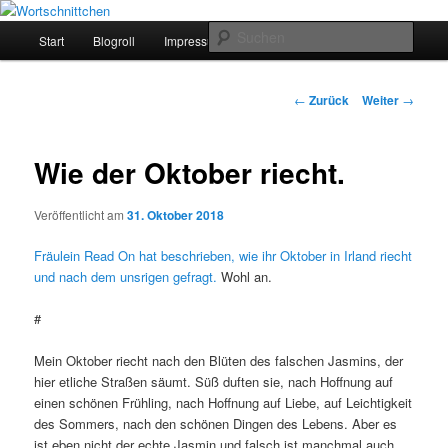
Zum
Leben am Limit.
Inhalt
Hauptmenü
Such
Start
Blogroll
Impressum
Über
wechseln
Wortschnittchen
Beitrags-
←
Zurück
Weiter
→
Navigation
Wie der Oktober riecht.
Veröffentlicht am
31. Oktober 2018
Fräulein Read On hat beschrieben, wie ihr Oktober in Irland riecht
und nach dem unsrigen gefragt.
Wohl an.
#
Mein Oktober riecht nach den Blüten des falschen Jasmins, der
hier etliche Straßen säumt. Süß duften sie, nach Hoffnung auf
einen schönen Frühling, nach Hoffnung auf Liebe, auf Leichtigkeit
des Sommers, nach den schönen Dingen des Lebens. Aber es
ist eben nicht der echte Jasmin und falsch ist manchmal auch