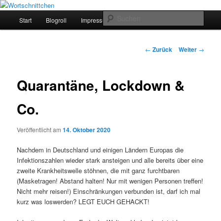
Zum
Leben am Limit.
Inhalt
Hauptmenü
Such
Start
Blogroll
Impressum
Über
wechseln
Wortschnittchen
Beitrags-
←
Zurück
Weiter
→
Navigation
Quarantäne, Lockdown &
Co.
Veröffentlicht am
14. Oktober 2020
Nachdem in Deutschland und einigen Ländern Europas die
Infektionszahlen wieder stark ansteigen und alle bereits über eine
zweite Krankheitswelle stöhnen, die mit ganz furchtbaren
(Masketragen! Abstand halten! Nur mit wenigen Personen treffen!
Nicht mehr reisen!) Einschränkungen verbunden ist, darf ich mal
kurz was loswerden? LEGT EUCH GEHACKT!