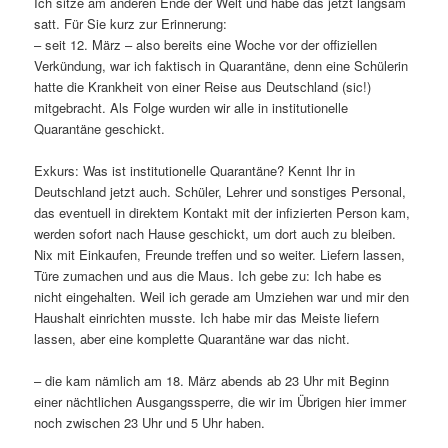
Ich sitze am anderen Ende der Welt und habe das jetzt langsam
satt. Für Sie kurz zur Erinnerung:
– seit 12. März – also bereits eine Woche vor der offiziellen
Verkündung, war ich faktisch in Quarantäne, denn eine Schülerin
hatte die Krankheit von einer Reise aus Deutschland (sic!)
mitgebracht. Als Folge wurden wir alle in institutionelle
Quarantäne geschickt.
Exkurs: Was ist institutionelle Quarantäne? Kennt Ihr in
Deutschland jetzt auch. Schüler, Lehrer und sonstiges Personal,
das eventuell in direktem Kontakt mit der infizierten Person kam,
werden sofort nach Hause geschickt, um dort auch zu bleiben.
Nix mit Einkaufen, Freunde treffen und so weiter. Liefern lassen,
Türe zumachen und aus die Maus. Ich gebe zu: Ich habe es
nicht eingehalten. Weil ich gerade am Umziehen war und mir den
Haushalt einrichten musste. Ich habe mir das Meiste liefern
lassen, aber eine komplette Quarantäne war das nicht.
– die kam nämlich am 18. März abends ab 23 Uhr mit Beginn
einer nächtlichen Ausgangssperre, die wir im Übrigen hier immer
noch zwischen 23 Uhr und 5 Uhr haben.