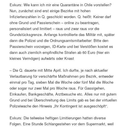
Exkurs: Wie kann ich mir eine Quarantäne in Chile vorstellen?
Nun, zunächst sind erst einige Bezirke mit hohen
Infiziertenzahlen in Q. geschickt worden. Q. heißt: Keiner darf
ohne Grund und Passierschein – online zu beantragen,
personalisiert und limitiert – raus und zwar raus vor die
Grundstücksgrenze. Anfangs kontrollierte das Militär mit, später
dann die Polizei und die Ordnungsamtsmitarbeiter: Bitte den
Passierschein vorzeigen, ID-Karte und bei Verstößen kostet es
dann auch ziemlich empfindliche Strafen ab 60 Euro (hier ein
kleines Vermögen) aufwärts oder Knast
– Die Q. dauerte mit Mitte April. Ich durfte, je nach aktueller
Verlautbarung für verschärfte Maßnahmen pro Bezirk, entweder
einmal pro Tag, sieben Mal die Woche oder fünf Mal die Woche
oder sogar nur zwei Mal pro Woche raus. Für Gassigehen,
Einkaufen, Bankgeschäfte, Arztbesuche etc. Alles nur mit gutem
Grund und bei Überschreitung des Limits gab es bei der virtuellen
Polizeiwache den Hinweis „Ihr Kontingent ist ausgeschöpft“.
Exkurs: Die teilweise heftigen Limitierungen hatten diverse
Folgen. Eine Stunde Schlangestehen vor dem Supermarkt, weil