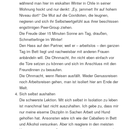
während man hier im eiskalten Winter in Chile in seiner
Wohnung hockt und nur denkt: „Ey, jammert Ihr auf hohem
Niveau dort!“ Die Wut auf die Covidioten, die leugnen,
negieren und sich ihr Selbstwertgefühl aus ihrer beschissen
engstirnigen Peer-Group ziehen.
Die Freude über 15 Minuten Sonne am Tag, draußen,
Schmetterlinge im Winter!
Den Hass auf den Partner, weil er – arbeitslos – den ganzen
Tag im Bett liegt und nachweisbar mit anderen Frauen
anbändeln will. Die Ohnmacht, ihn nicht eben einfach vor
die Türe setzen zu können und sich im Anschluss mit den
Freundinnen zu besaufen.
Die Ohnmacht, wenn Reisen ausfällt. Weder Genussreisen
noch Arbeitsreisen gehen, man ist isoliert hier am Ende der
Welt.
Sich selbst aushalten
Die schwerste Lektion. Mit sich selbst in Isolation zu leben
ist manchmal fast nicht auszuhalten. Ich gebe zu, dass mir
nur meine eiserne Disziplin in Sachen Arbeit und Hund
geholfen hat. Ansonsten wäre ich wie der Caballero in Bett
und Alkohol versunken. Aber ich reagiere in den meisten