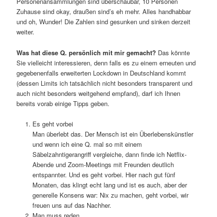
Personenansammlungen sind überschaubar, 10 Personen
Zuhause sind okay, draußen sind’s eh mehr. Alles handhabbar
und oh, Wunder! Die Zahlen sind gesunken und sinken derzeit
weiter.
Was hat diese Q. persönlich mit mir gemacht?
Das könnte
Sie vielleicht interessieren, denn falls es zu einem erneuten und
gegebenenfalls erweiterten Lockdown in Deutschland kommt
(dessen Limits ich tatsächlich nicht besonders transparent und
auch nicht besonders weitgehend empfand), darf ich Ihnen
bereits vorab einige Tipps geben.
Es geht vorbei
Man überlebt das. Der Mensch ist ein Überlebenskünstler
und wenn ich eine Q. mal so mit einem
Säbelzahntigerangriff vergleiche, dann finde ich Netflix-
Abende und Zoom-Meetings mit Freunden deutlich
entspannter. Und es geht vorbei. Hier nach gut fünf
Monaten, das klingt echt lang und ist es auch, aber der
generelle Konsens war: Nix zu machen, geht vorbei, wir
freuen uns auf das Nachher.
Man muss reden