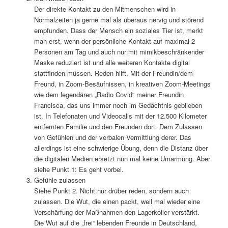
Der direkte Kontakt zu den Mitmenschen wird in
Normalzeiten ja gerne mal als überaus nervig und störend
empfunden. Dass der Mensch ein soziales Tier ist, merkt
man erst, wenn der persönliche Kontakt auf maximal 2
Personen am Tag und auch nur mit mimikbeschränkender
Maske reduziert ist und alle weiteren Kontakte digital
stattfinden müssen. Reden hilft. Mit der Freundin/dem
Freund, in Zoom-Besäufnissen, in kreativen Zoom-Meetings
wie dem legendären „Radio Covid“ meiner Freundin
Francisca, das uns immer noch im Gedächtnis geblieben
ist. In Telefonaten und Videocalls mit der 12.500 Kilometer
entfernten Familie und den Freunden dort. Dem Zulassen
von Gefühlen und der verbalen Vermittlung derer. Das
allerdings ist eine schwierige Übung, denn die Distanz über
die digitalen Medien ersetzt nun mal keine Umarmung. Aber
siehe Punkt 1: Es geht vorbei.
Gefühle zulassen
Siehe Punkt 2. Nicht nur drüber reden, sondern auch
zulassen. Die Wut, die einen packt, weil mal wieder eine
Verschärfung der Maßnahmen den Lagerkoller verstärkt.
Die Wut auf die „frei“ lebenden Freunde in Deutschland,