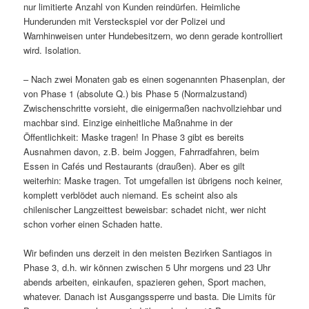
nur limitierte Anzahl von Kunden reindürfen. Heimliche
Hunderunden mit Versteckspiel vor der Polizei und
Warnhinweisen unter Hundebesitzern, wo denn gerade kontrolliert
wird. Isolation.
– Nach zwei Monaten gab es einen sogenannten Phasenplan, der
von Phase 1 (absolute Q.) bis Phase 5 (Normalzustand)
Zwischenschritte vorsieht, die einigermaßen nachvollziehbar und
machbar sind. Einzige einheitliche Maßnahme in der
Öffentlichkeit: Maske tragen! In Phase 3 gibt es bereits
Ausnahmen davon, z.B. beim Joggen, Fahrradfahren, beim
Essen in Cafés und Restaurants (draußen). Aber es gilt
weiterhin: Maske tragen. Tot umgefallen ist übrigens noch keiner,
komplett verblödet auch niemand. Es scheint also als
chilenischer Langzeittest beweisbar: schadet nicht, wer nicht
schon vorher einen Schaden hatte.
Wir befinden uns derzeit in den meisten Bezirken Santiagos in
Phase 3, d.h. wir können zwischen 5 Uhr morgens und 23 Uhr
abends arbeiten, einkaufen, spazieren gehen, Sport machen,
whatever. Danach ist Ausgangssperre und basta. Die Limits für